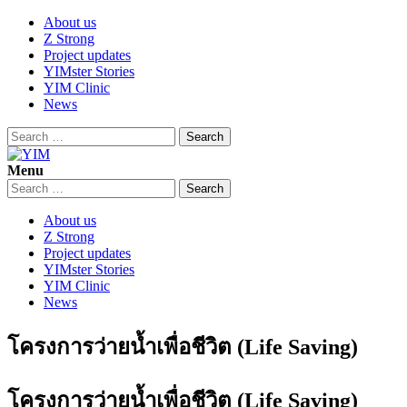
Skip
About us
to
Z Strong
content
Project updates
YIMster Stories
YIM Clinic
News
Search
for:
Menu
YIM
Youth Innovation Marketplace
Search
for:
About us
Z Strong
Project updates
YIMster Stories
YIM Clinic
News
โครงการว่ายน้ำเพื่อชีวิต (Life Saving)
โครงการว่ายน้ำเพื่อชีวิต (Life Saving)