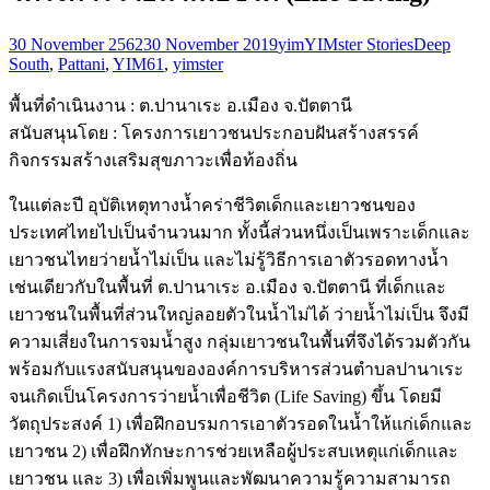
30 November 2562
30 November 2019
yim
YIMster Stories
Deep
South
,
Pattani
,
YIM61
,
yimster
พื้นที่ดำเนินงาน : ต.ปานาเระ อ.เมือง จ.ปัตตานี
สนับสนุนโดย : โครงการเยาวชนประกอบฝันสร้างสรรค์
กิจกรรมสร้างเสริมสุขภาวะเพื่อท้องถิ่น
ในแต่ละปี อุบัติเหตุทางน้ำคร่าชีวิตเด็กและเยาวชนของ
ประเทศไทยไปเป็นจำนวนมาก ทั้งนี้ส่วนหนึ่งเป็นเพราะเด็กและ
เยาวชนไทยว่ายน้ำไม่เป็น และไม่รู้วิธีการเอาตัวรอดทางน้ำ
เช่นเดียวกับในพื้นที่ ต.ปานาเระ อ.เมือง จ.ปัตตานี ที่เด็กและ
เยาวชนในพื้นที่ส่วนใหญ่ลอยตัวในน้ำไม่ได้ ว่ายน้ำไม่เป็น จึงมี
ความเสี่ยงในการจมน้ำสูง กลุ่มเยาวชนในพื้นที่จึงได้รวมตัวกัน
พร้อมกับแรงสนับสนุนขององค์การบริหารส่วนตำบลปานาเระ
จนเกิดเป็นโครงการว่ายน้ำเพื่อชีวิต (Life Saving) ขึ้น โดยมี
วัตถุประสงค์ 1) เพื่อฝึกอบรมการเอาตัวรอดในน้ำให้แก่เด็กและ
เยาวชน 2) เพื่อฝึกทักษะการช่วยเหลือผู้ประสบเหตุแก่เด็กและ
เยาวชน และ 3) เพื่อเพิ่มพูนและพัฒนาความรู้ความสามารถ