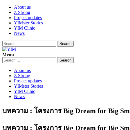
Skip
About us
to
Z Strong
content
Project updates
YIMster Stories
YIM Clinic
News
Search
for:
Menu
YIM
Youth Innovation Marketplace
Search
for:
About us
Z Strong
Project updates
YIMster Stories
YIM Clinic
News
บทความ : โครงการ Big Dream for Big Smile
บทความ : โครงการ Big Dream for Big Smile