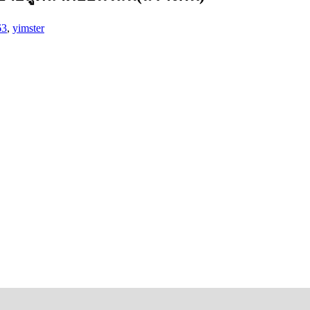
63
,
yimster