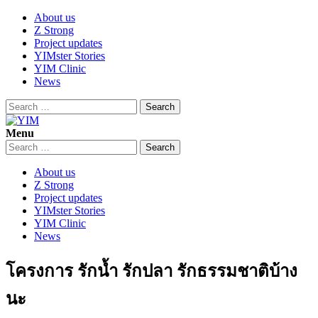
Skip
About us
to
Z Strong
content
Project updates
YIMster Stories
YIM Clinic
News
Search
for:
Menu
YIM
Youth Innovation Marketplace
Search
for:
About us
Z Strong
Project updates
YIMster Stories
YIM Clinic
News
โครงการ รักน้ำ รักปลา รักธรรมชาติบ้าง
นะ