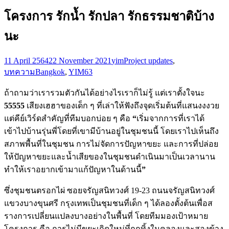
โครงการ รักน้ำ รักปลา รักธรรมชาติบ้าง
นะ
11 April 2564
22 November 2021
yim
Project updates
,
บทความ
Bangkok
,
YIM63
ถ้าถามว่าเรารวมตัวกันได้อย่างไรเราก็ไม่รู้ แต่เราตั้งใจนะ
55555
เสียงเฮฮาของเด็ก ๆ ที่เล่าให้ฟังถึงจุดเริ่มต้นที่แสนงงงวย
แต่คีย์เวิร์ดสำคัญที่ทีมบอกบ่อย ๆ คือ
“
เริ่มจากการที่เราได้
เข้าไปบ้านรุ่นพี่โดยที่เขามีบ้านอยู่ในชุมชนนี้ โดยเราไปเห็นถึง
สภาพพื้นที่ในชุมชน การไม่จัดการปัญหาขยะ และการที่ปล่อย
ให้ปัญหาขยะและน้ำเสียของในชุมชนดำเนินมาเป็นเวลานาน
ทำให้เราอยากเข้ามาแก้ปัญหาในด้านนี้
”
ซึ่งชุมชนตรอกไผ่ ซอยจรัญสนิทวงศ์ 19-23 ถนนจรัญสนิทวงศ์
แขวงบางขุนศรี กรุงเทพเป็นชุมชนที่เด็ก ๆ ได้ลองตั้งต้นเพื่อส
รางการเปลี่ยนแปลงบางอย่างในพื้นที่ โดยทีมมองเป้าหมาย
โครงการ คือ การไม่มีขยะเกิดใหม่ที่ถูกทิ้งในคลองและสองข้าง