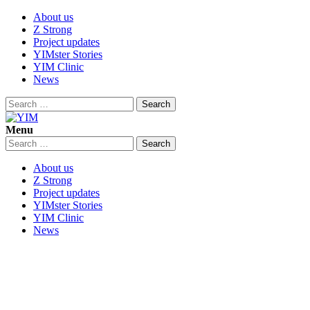
Skip
About us
to
Z Strong
content
Project updates
YIMster Stories
YIM Clinic
News
Search
for:
Menu
YIM
Youth Innovation Marketplace
Search
for:
About us
Z Strong
Project updates
YIMster Stories
YIM Clinic
News