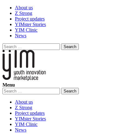
Skip
About us
to
Z Strong
content
Project updates
YIMster Stories
YIM Clinic
News
Search
for:
Menu
YIM
Youth Innovation Marketplace
Search
for:
About us
Z Strong
Project updates
YIMster Stories
YIM Clinic
News