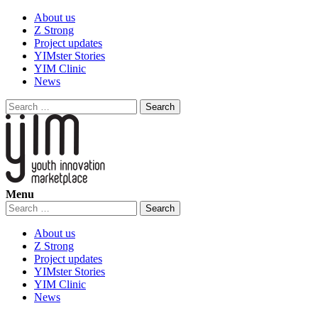
Skip
About us
to
Z Strong
content
Project updates
YIMster Stories
YIM Clinic
News
Search
for:
Menu
YIM
Youth Innovation Marketplace
Search
for:
About us
Z Strong
Project updates
YIMster Stories
YIM Clinic
News